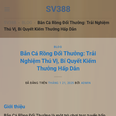
Chuyển
SV388
đến
nội
dung
SV388
-
BLOG
-
Bắn Cá Rồng Đổi Thưởng: Trải Nghiệm
Thú Vị, Bí Quyết Kiếm Thưởng Hấp Dẫn
BLOG
Bắn Cá Rồng Đổi Thưởng: Trải
Nghiệm Thú Vị, Bí Quyết Kiếm
Thưởng Hấp Dẫn
ĐÃ ĐĂNG TRÊN
THÁNG 1 21, 2025
BỞI
ADMIN
Giới thiệu
Bắn Cá Rồng Đổi Thưởng là một trò chơi trực tuyến hấp