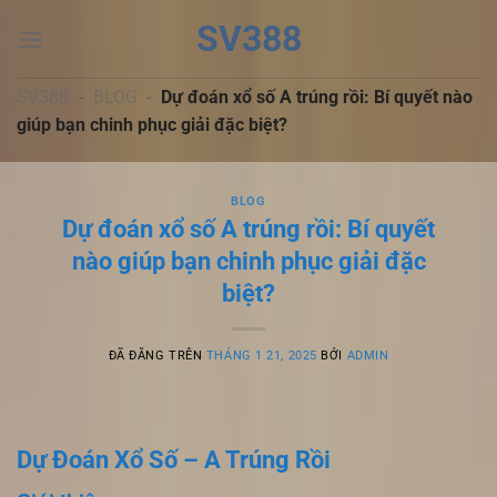
Chuyển
SV388
đến
nội
dung
SV388
-
BLOG
-
Dự đoán xổ số A trúng rồi: Bí quyết nào
giúp bạn chinh phục giải đặc biệt?
BLOG
Dự đoán xổ số A trúng rồi: Bí quyết
nào giúp bạn chinh phục giải đặc
biệt?
ĐÃ ĐĂNG TRÊN
THÁNG 1 21, 2025
BỞI
ADMIN
Dự Đoán Xổ Số – A Trúng Rồi