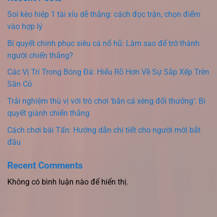
Soi kèo hiệp 1 tài xỉu dễ thắng: cách đọc trận, chọn điểm
vào hợp lý
Bí quyết chinh phục siêu cá nổ hũ: Làm sao để trở thành
người chiến thắng?
Các Vị Trí Trong Bóng Đá: Hiểu Rõ Hơn Về Sự Sắp Xếp Trên
Sân Cỏ
Trải nghiệm thú vị với trò chơi ‘bắn cá xèng đổi thưởng’: Bí
quyết giành chiến thắng
Cách chơi bài Tấn: Hướng dẫn chi tiết cho người mới bắt
đầu
Recent Comments
Không có bình luận nào để hiển thị.