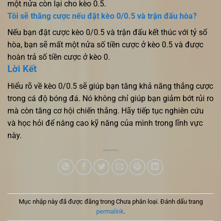
một nửa còn lại cho kèo 0.5.
Tôi sẽ thắng cược nếu đặt kèo 0/0.5 và trận đấu hòa?
Nếu bạn đặt cược kèo 0/0.5 và trận đấu kết thúc với tỷ số
hòa, bạn sẽ mất một nửa số tiền cược ở kèo 0.5 và được
hoàn trả số tiền cược ở kèo 0.
Lời Kết
Hiểu rõ về kèo 0/0.5 sẽ giúp bạn tăng khả năng thắng cược
trong cá độ bóng đá. Nó không chỉ giúp bạn giảm bớt rủi ro
mà còn tăng cơ hội chiến thắng. Hãy tiếp tục nghiên cứu
và học hỏi để nâng cao kỹ năng của mình trong lĩnh vực
này.
Mục nhập này đã được đăng trong Chưa phân loại. Đánh dấu trang
permalink
.